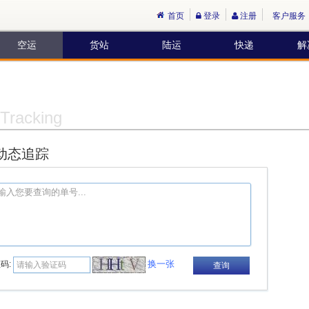
首页
登录
注册
客户服务
空运
货站
陆运
快递
解
Tracking
动态追踪
换一张
码: