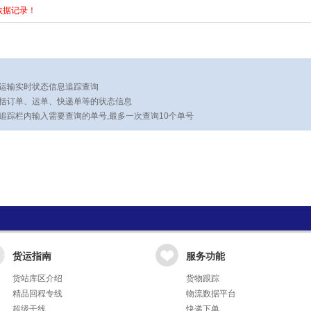
数据记录！
运输实时状态信息追踪查询
括订单、运单、快递单等的状态信息
追踪栏内输入需要查询的单号,最多一次查询10个单号
货运指南
服务功能
货站库区介绍
货物跟踪
精品回程专线
物流数据平台
超级干线
快递下单